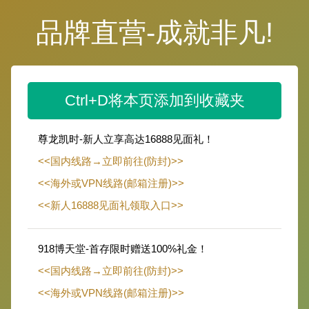
品牌直营-成就非凡!
Ctrl+D将本页添加到收藏夹
尊龙凯时-新人立享高达16888见面礼！
<<国内线路→立即前往(防封)>>
<<海外或VPN线路(邮箱注册)>>
<<新人16888见面礼领取入口>>
918博天堂-首存限时赠送100%礼金！
<<国内线路→立即前往(防封)>>
<<海外或VPN线路(邮箱注册)>>